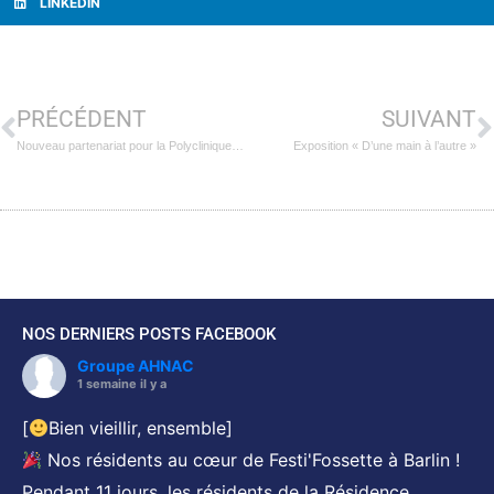
LINKEDIN
PRÉCÉDENT
SUIVANT
Nouveau partenariat pour la Polyclinique de Riaumont
Exposition « D’une main à l’autre »
NOS DERNIERS POSTS FACEBOOK
Groupe AHNAC
1 semaine il y a
[
Bien vieillir, ensemble]
Nos résidents au cœur de Festi'Fossette à Barlin !
Pendant 11 jours, les résidents de la Résidence